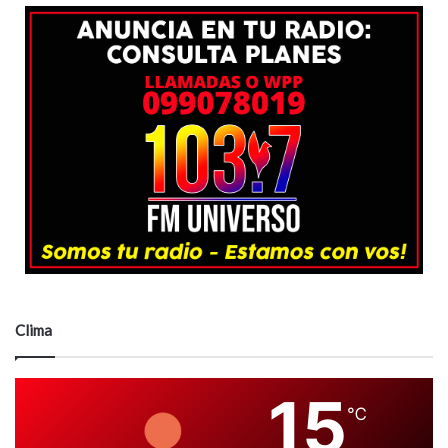
Clima
15
℃