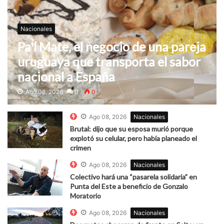
Nacionales
Pa'l Mate, el negocio de una pareja
uruguaya que transporta el sabor
nacional a España
Ago 08, 2026
0
0
Ago 08, 2026
Nacionales
Brutal: dijo que su esposa murió porque
explotó su celular, pero había planeado el
crimen
Ago 08, 2026
Nacionales
Colectivo hará una “pasarela solidaria” en
Punta del Este a beneficio de Gonzalo
Moratorio
Ago 08, 2026
Nacionales