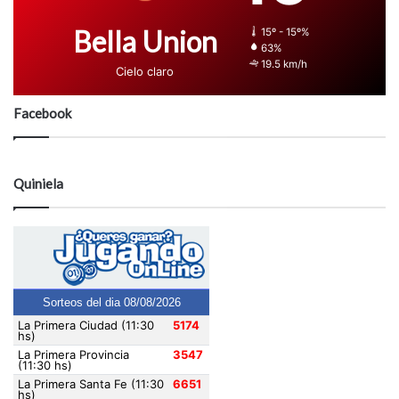
Bella Union
15º - 15º%
63%
19.5 km/h
Cielo claro
Facebook
Quiniela