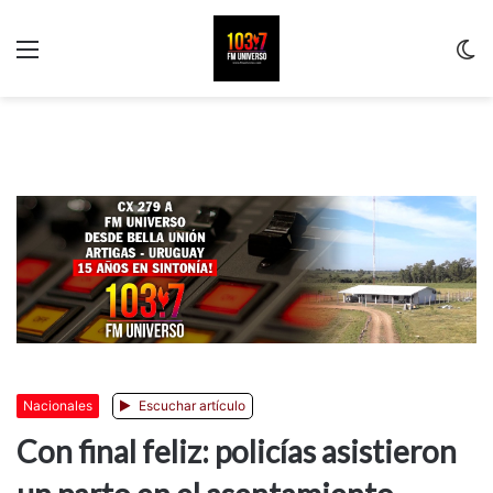
Menu
C
m
Nacionales
Escuchar artículo
Con final feliz: policías asistieron