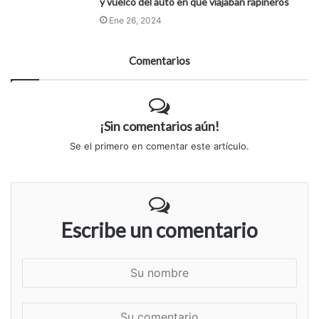
y vuelco del auto en que viajaban rapiñeros
Ene 26, 2024
Comentarios
¡Sin comentarios aún!
Se el primero en comentar este artículo.
Escribe un comentario
S
u
n
S
o