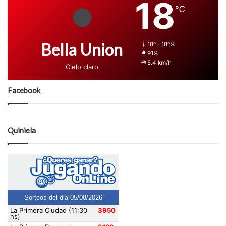
18
℃
Bella Union
18º - 18º%
91%
5.4 km/h
Cielo claro
Facebook
Quiniela