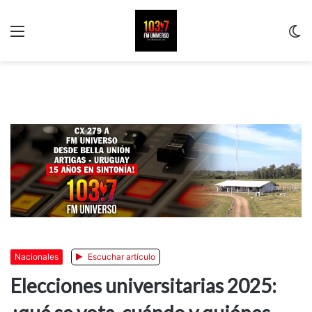
Menu
C
m
Nacionales
Escuchar artículo
Elecciones universitarias 2025: