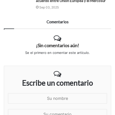
acuerdo entre Unión Europea y el Mercosur
Sep 03, 2025
Comentarios
¡Sin comentarios aún!
Se el primero en comentar este artículo.
Escribe un comentario
S
u
n
S
o