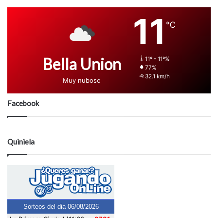
11
℃
Bella Union
11º - 11º%
77%
32.1 km/h
Muy nuboso
Facebook
Quiniela