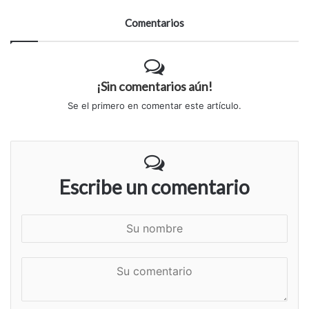
Comentarios
¡Sin comentarios aún!
Se el primero en comentar este artículo.
Escribe un comentario
S
u
n
S
o
u
m
c
b
o
r