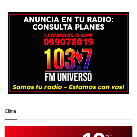
Clima
℃