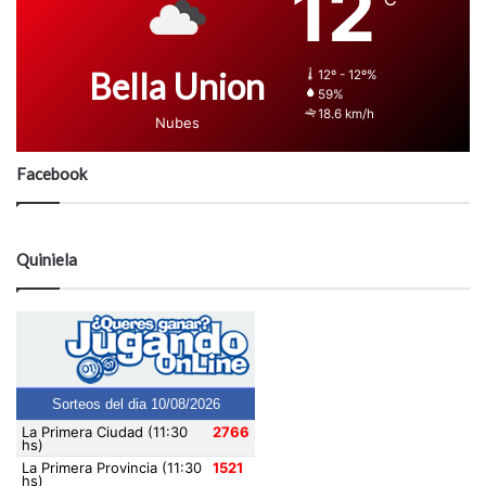
12
Bella Union
12º - 12º%
59%
18.6 km/h
Nubes
Facebook
Quiniela