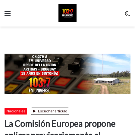
Menu
C
m
Nacionales
Escuchar artículo
La Comisión Europea propone