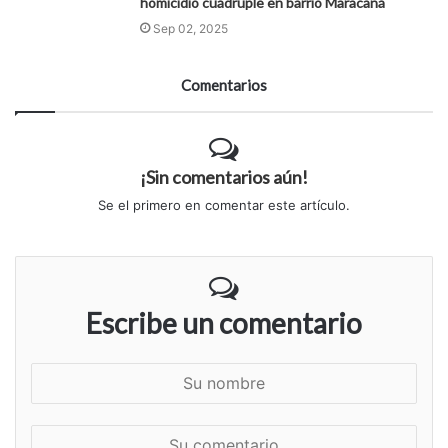
homicidio cuádruple en barrio Maracaná
Sep 02, 2025
Comentarios
¡Sin comentarios aún!
Se el primero en comentar este artículo.
Escribe un comentario
S
u
n
S
o