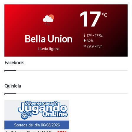
17
℃
Bella Union
17º - 17º%
82%
29.9 km/h
Lluvia ligera
Facebook
Quiniela