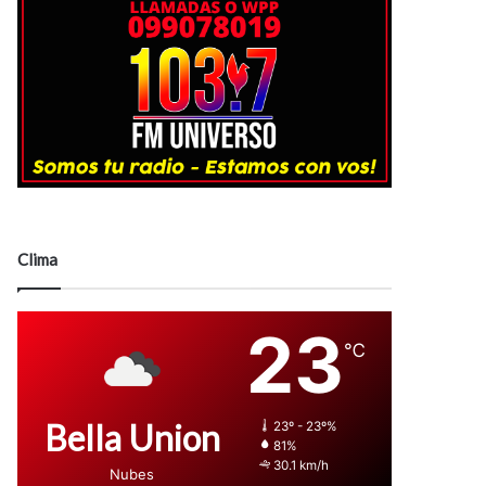
Clima
23
℃
Bella Union
23º - 23º%
81%
30.1 km/h
Nubes