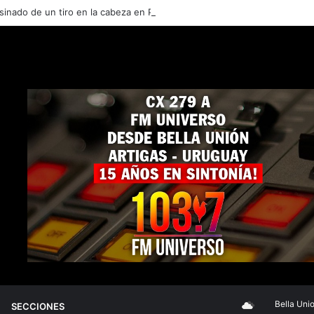
nado de un tiro en la cabeza en Peñarol era integrante del clan Delfin
Bella Union
SECCIONES