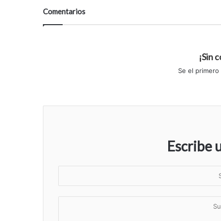
Comentarios
¡Sin 
Se el primero
Escribe 
S
u
n
S
o
u
m