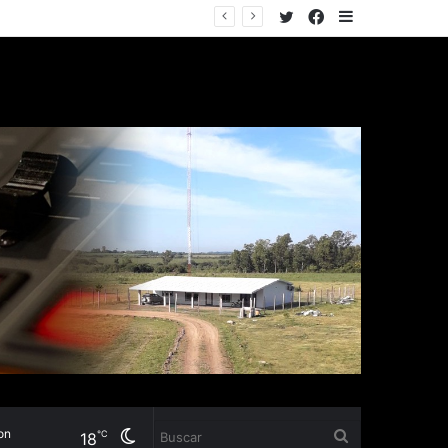
Twitter
Facebook
Sidebar
conflicto
Cambiar
Buscar
℃
18