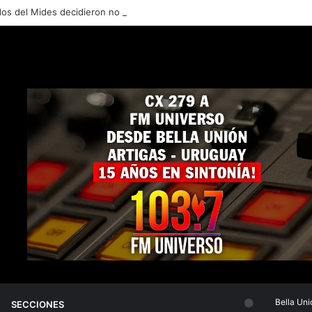
os del Mides decidieron no permitir ingreso a centros por la noche por 
Bella Union
SECCIONES