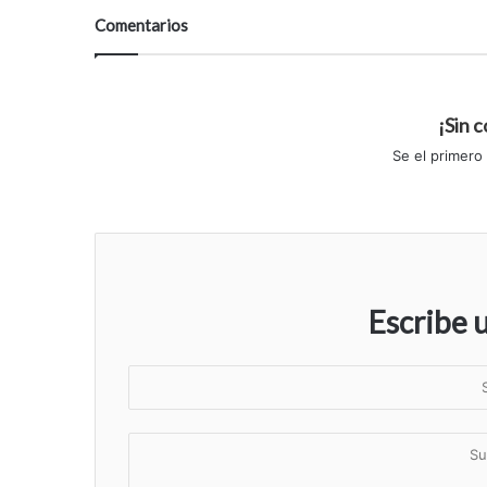
Comentarios
¡Sin 
Se el primero
Escribe 
S
u
n
S
o
u
m