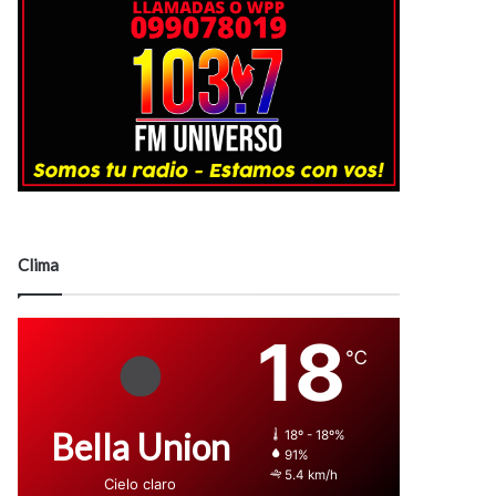
Clima
18
℃
Bella Union
18º - 18º%
91%
5.4 km/h
Cielo claro